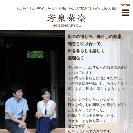
menu
あなたらしい充実した人生を歩むための”知恵”をわかちあう場所
田舎の愉しみ、暮らしの知恵、
知恵と助け合いで、
田舎暮らしを楽しく、
無理なく
里山暮らしは四季折々の自然の恵みに
あふれています。
その恵みを暮らしに活かすために、
一生懸命に手を動かし、ありがたく頂
戴します。 田舎に暮らすようになっ
て、
知恵と力を分かち合いながら
日々を愉しむ仲間達との繋がりがどん
どん広がってきました。
仲間とともに手を動かしたり、
出来ることを持ち寄って
過ごす時間は、
私たちにとっての喜びです。