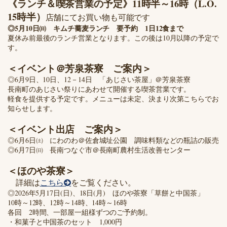
11時半～16時（L.O.
《ランチ＆喫茶営業の予定》
15時半）
店舗にてお買い物も可能です
◎5月10日㈰ キムチ蕎麦ランチ 要予約 1日12食まで
夏休み前最後のランチ営業となります。この後は10月以降の予定で
す。
＜イベント＠芳泉茶寮 ご案内＞
◎6月9日、10日、12－14日 「あじさい茶屋」＠芳泉茶寮
長南町のあじさい祭りにあわせて開催する喫茶営業です。
軽食を提供する予定です。メニューは未定、決まり次第こちらでお
知らせします。
＜イベント出店 ご案内＞
◎6月6日㈯ にわのわ＠佐倉城址公園 調味料類などの瓶詰の販売
◎6月7日㈰ 長南つなぐ市＠長南町農村生活改善センター
＜ほのや茶寮＞
詳細は
こちら
をご覧ください。
◎2026年5月17日(日)、18日(月) ほのや茶寮「草餅と中国茶」
10時～12時、12時～14時、14時～16時
各回 2時間、一部屋一組様ずつのご予約制。
・和菓子と中国茶のセット 1,000円