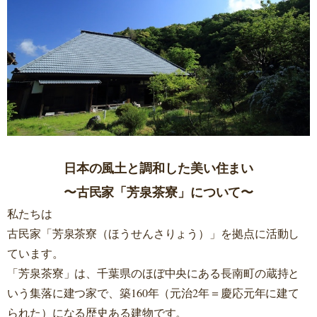
日本の風土と調和した美い住まい
〜古民家「芳泉茶寮」について〜
私たちは
古民家「芳泉茶寮（ほうせんさりょう）」を拠点に活動し
ています。
「芳泉茶寮」は、千葉県のほぼ中央にある長南町の蔵持と
いう集落に建つ家で、築160年（元治2年＝慶応元年に建て
られた）になる歴史ある建物です。