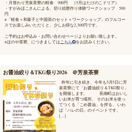
・月替わり芳泉茶寮の軽食 900円 （5月はたけのこドリア）
・すがみほこさんによる、切り絵暦作り体験ワークショップ 500
円
※「軽食＋和菓子と中国茶のセット＋ワークショップ」のフルコー
スでお楽しみいただくと、少しお得な2,300円です。
ご予約はお申込み・お問い合わせページよりお願い致します。
※ほのや茶寮、につきましては
こちら
をお読みください。
お醤油絞り＆TKG祭り2026 ＠芳泉茶寮
昨年に引き続き、今年も5月5日に芳
泉茶寮にて「お醬油絞り＆TKG祭り」
を開催します。 長南町はおいし
いお米が育つ場所。 そのお米を使っ
てつくる「こめ醤油」を搾る、 いわ
ば「ハレの日」のイベントです。
[…]