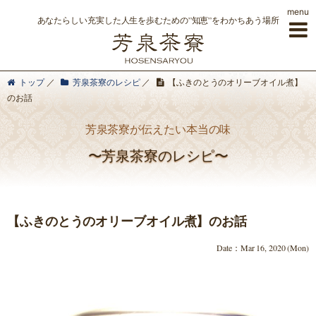
menu
あなたらしい充実した人生を歩むための”知恵”をわかちあう場所
トップ
／
芳泉茶寮のレシピ
／
【ふきのとうのオリーブオイル煮】
のお話
芳泉茶寮が伝えたい本当の味
〜芳泉茶寮のレシピ〜
【ふきのとうのオリーブオイル煮】のお話
Date：Mar 16, 2020 (Mon)