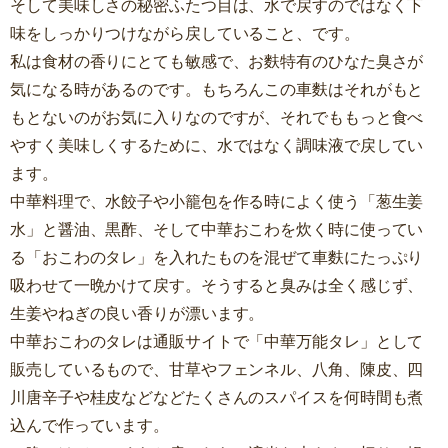
そして美味しさの秘密ふたつ目は、水で戻すのではなく下
味をしっかりつけながら戻していること、です。
私は食材の香りにとても敏感で、お麩特有のひなた臭さが
気になる時があるのです。もちろんこの車麩はそれがもと
もとないのがお気に入りなのですが、それでももっと食べ
やすく美味しくするために、水ではなく調味液で戻してい
ます。
中華料理で、水餃子や小籠包を作る時によく使う「葱生姜
水」と醤油、黒酢、そして中華おこわを炊く時に使ってい
る「おこわのタレ」を入れたものを混ぜて車麩にたっぷり
吸わせて一晩かけて戻す。そうすると臭みは全く感じず、
生姜やねぎの良い香りが漂います。
中華おこわのタレは通販サイトで「中華万能タレ」として
販売しているもので、甘草やフェンネル、八角、陳皮、四
川唐辛子や桂皮などなどたくさんのスパイスを何時間も煮
込んで作っています。