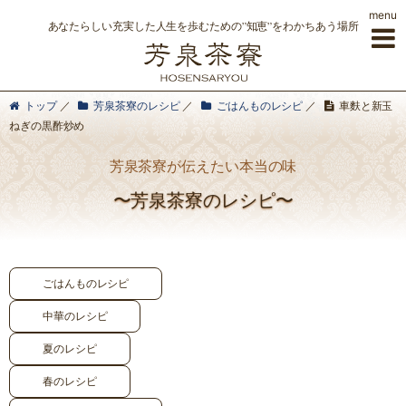
menu
あなたらしい充実した人生を歩むための”知恵”をわかちあう場所
トップ
／
芳泉茶寮のレシピ
／
ごはんものレシピ
／
車麩と新玉
ねぎの黒酢炒め
芳泉茶寮が伝えたい本当の味
〜芳泉茶寮のレシピ〜
ごはんものレシピ
中華のレシピ
夏のレシピ
春のレシピ